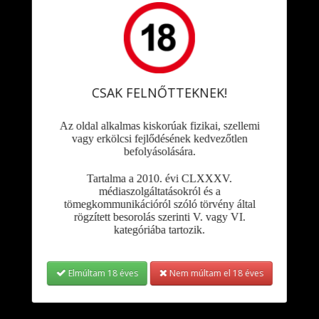
Sorrend:
Listázás:
Sensi Seeds
CSAK FELNŐTTEKNEK!
Sensi Seeds - Fruity Juice (Regular)
Az oldal alkalmas kiskorúak fizikai, szellemi
Specifikációk
vagy erkölcsi fejlődésének kedvezőtlen
befolyásolására.
Mennyiség
10 mag
Magbank
Sensi seeds
Tartalma a 2010. évi CLXXXV.
Virágzási időszak
Körülbelül 60 nap
médiaszolgáltatásokról és a
Genetika
Hibrid
tömegkommunikációról szóló törvény által
rögzített besorolás szerinti V. vagy VI.
Cikkszám
1500027
kategóriába tartozik.
THC/CBD arány
THC > CBD
Szállítási súly
0,01 kg
Felhasználás
Beltéri, Kültéri, Üvegház
Elmúltam 18 éves
Nem múltam el 18 éves
Íz
Gyümölcsös
Típus
Normál