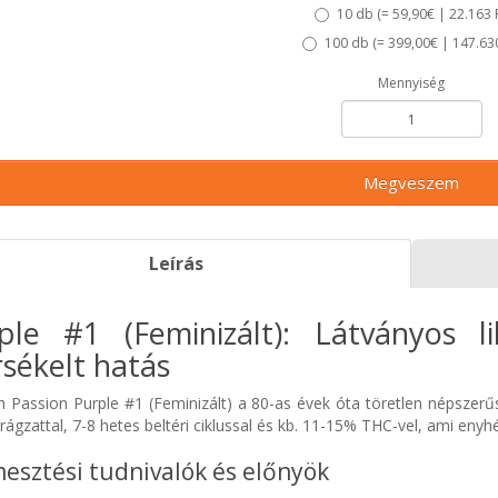
10 db (
= 59,90€ | 22.163 
100 db (
= 399,00€ | 147.63
Mennyiség
Megveszem
Leírás
ple #1 (Feminizált): Látványos l
sékelt hatás
 Passion Purple #1 (Feminizált) a 80-as évek óta töretlen népszerűs
irágzattal, 7-8 hetes beltéri ciklussal és kb. 11-15% THC-vel, ami enyh
esztési tudnivalók és előnyök