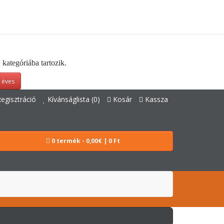
kategóriába tartozik.
 éves
egisztráció
Kívánságlista (0)
Kosár
Kassza
0 termék - 0,00€ | 0 Ft