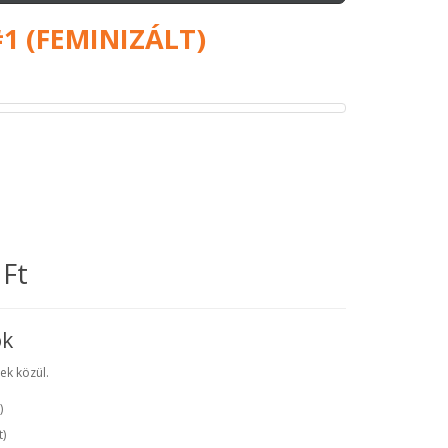
1 (FEMINIZÁLT)
 Ft
ók
ek közül.
)
t
)