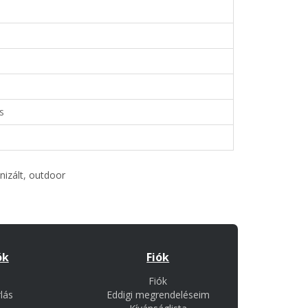
s
nizált
,
outdoor
ók
Fiók
Fiók
lás
Eddigi megrendeléseim