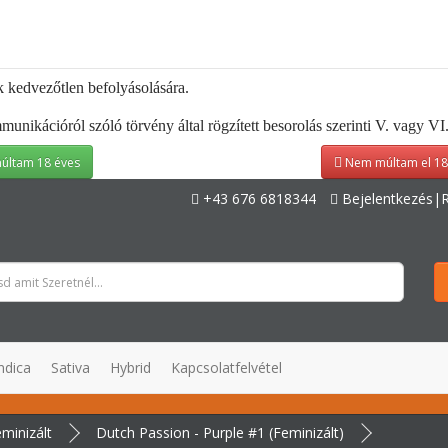
k kedvezőtlen befolyásolására.
kációról szóló törvény által rögzített besorolás szerinti V. vagy VI. 
últam 18 éves
Nem múltam el 18
+43 676 6818344
Bejelentkezés|R
ndica
Sativa
Hybrid
Kapcsolatfelvétel
minizált
Dutch Passion - Purple #1 (Feminizált)