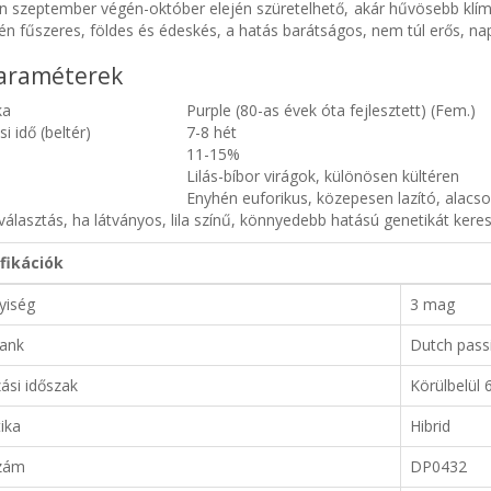
n szeptember végén-október elején szüretelhető, akár hűvösebb klímát
én fűszeres, földes és édeskés, a hatás barátságos, nem túl erős, napp
araméterek
ka
Purple (80-as évek óta fejlesztett) (Fem.)
i idő (beltér)
7-8 hét
11-15%
Lilás-bíbor virágok, különösen kültéren
Enyhén euforikus, közepesen lazító, alacs
 választás, ha látványos, lila színű, könnyedebb hatású genetikát keres
fikációk
yiség
3 mag
ank
Dutch pass
ási időszak
Körülbelül 
ika
Hibrid
zám
DP0432