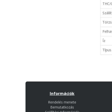
THC/
Szállí
Törzs
Felha
Íz
Típus
Információk
Rendelés menete
Bemutatkozás