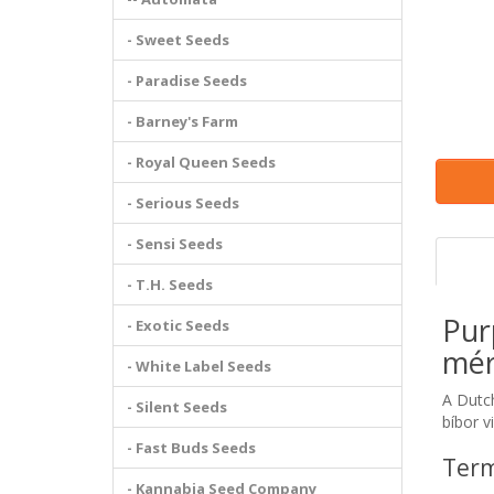
- Sweet Seeds
- Paradise Seeds
- Barney's Farm
- Royal Queen Seeds
- Serious Seeds
- Sensi Seeds
- T.H. Seeds
Pur
- Exotic Seeds
mér
- White Label Seeds
A Dutch
- Silent Seeds
bíbor v
- Fast Buds Seeds
Term
- Kannabia Seed Company