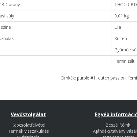
CBD arány
THC > CBD
tási súly
0,01 kg
 színe
Lila
sználás
Kültéri
Gyümölcsö
Feminizált
Címkék:
purple #1
,
dutch passion
,
femi
Vevőszolgálat
Egyéb informáci
Kapcsolatfelvétel
Beszállítóink
Termék visszaküldés
Ajándékutalvány vásár