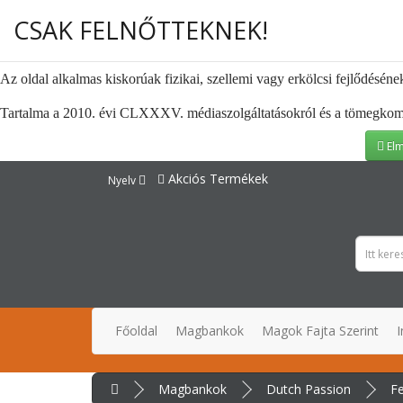
CSAK FELNŐTTEKNEK!
Az oldal alkalmas kiskorúak fizikai, szellemi vagy erkölcsi fejlődéséne
Tartalma a 2010. évi CLXXXV. médiaszolgáltatásokról és a tömegkommuni
Elm
Akciós Termékek
Nyelv
Főoldal
Magbankok
Magok Fajta Szerint
I
Magbankok
Dutch Passion
Fe