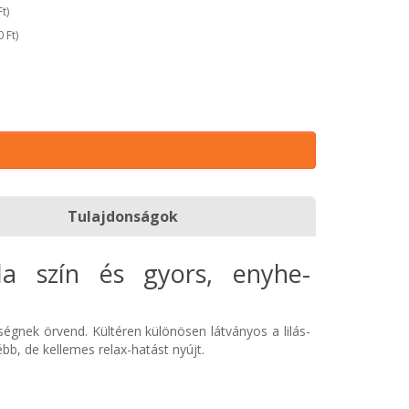
Ft
)
0 Ft
)
Tulajdonságok
ila szín és gyors, enyhe-
égnek örvend. Kültéren különösen látványos a lilás-
ébb, de kellemes relax-hatást nyújt.