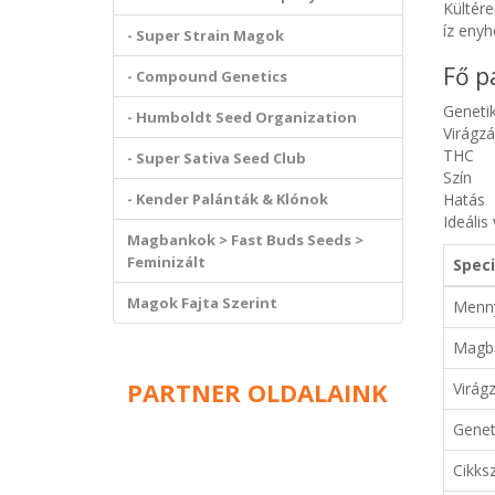
Kültére
íz enyh
- Super Strain Magok
Fő p
- Compound Genetics
Geneti
- Humboldt Seed Organization
Virágzás
THC
- Super Sativa Seed Club
Szín
- Kender Palánták & Klónok
Hatás
Ideális
Magbankok > Fast Buds Seeds >
Feminizált
Speci
Magok Fajta Szerint
Menn
Magb
PARTNER OLDALAINK
Virágz
Genet
Cikks