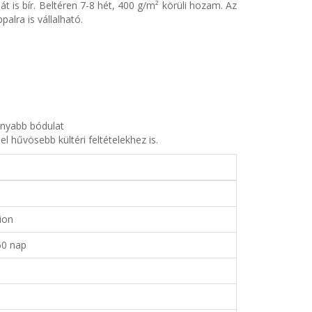
 is bír. Beltéren 7-8 hét, 400 g/m² körüli hozam. Az
alra is vállalható.
onyabb bódulat
el hűvösebb kültéri feltételekhez is.
ion
60 nap