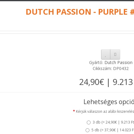
DUTCH PASSION - PURPLE #
Gyártó:
Dutch Passion
Cikkszám: DP0432
24,90€ | 9.213
Lehetséges opci
Kérjük válaszon az alábi kiszerelés
3 db (
= 24,90€ | 9.213 Ft
5 db (
= 37,90€ | 14.023 F