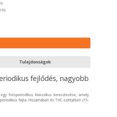
Ft
)
0 Ft
)
Tulajdonságok
eriodikus fejlődés, nagyobb
 egy fotoperiodikus klasszikus keresztezése, amely
otoperiodikus fajta. Hozamában és THC-szintjében (15-