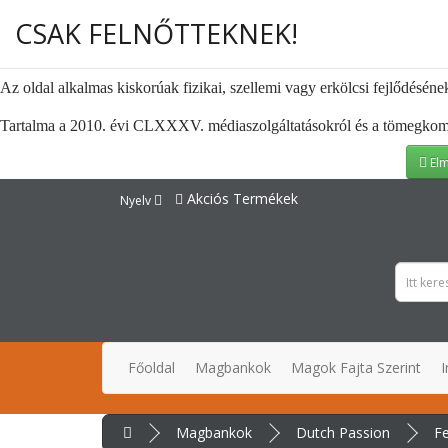
CSAK FELNŐTTEKNEK!
Az oldal alkalmas kiskorúak fizikai, szellemi vagy erkölcsi fejlődéséne
Tartalma a 2010. évi CLXXXV. médiaszolgáltatásokról és a tömegkommuni
Elm
Akciós Termékek
Nyelv
Főoldal
Magbankok
Magok Fajta Szerint
I
Magbankok
Dutch Passion
Fe