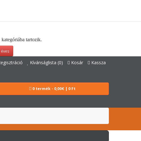
kategóriába tartozik.
 éves
egisztráció
Kívánságlista (0)
Kosár
Kassza
0 termék - 0,00€ | 0 Ft