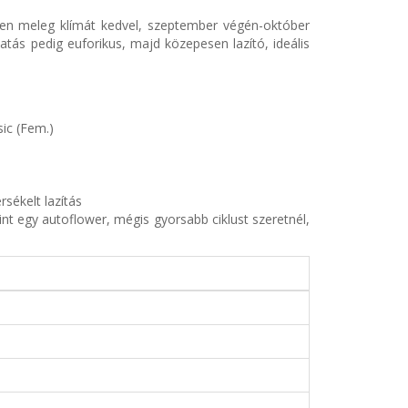
éren meleg klímát kedvel, szeptember végén-október
atás pedig euforikus, majd közepesen lazító, ideális
sic (Fem.)
sékelt lazítás
t egy autoflower, mégis gyorsabb ciklust szeretnél,