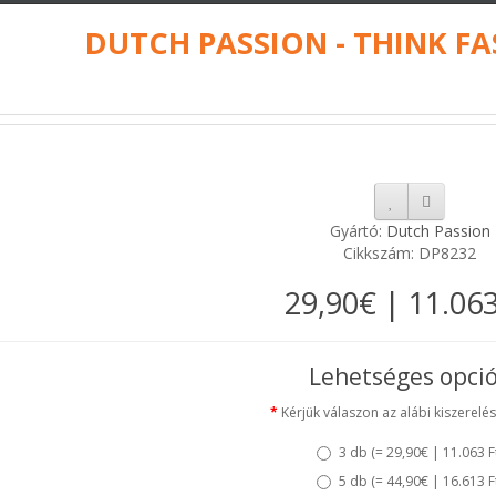
DUTCH PASSION - THINK FA
Gyártó:
Dutch Passion
Cikkszám: DP8232
29,90€ | 11.063
Lehetséges opci
Kérjük válaszon az alábi kiszerelés
3 db (
= 29,90€ | 11.063 F
5 db (
= 44,90€ | 16.613 F