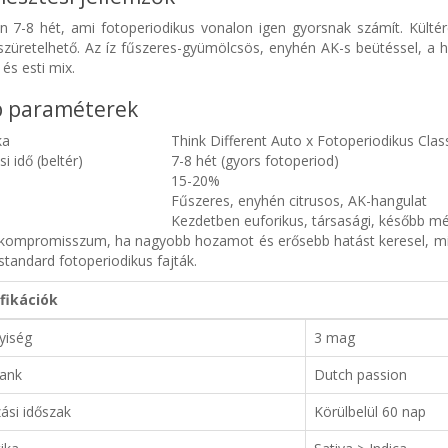
en 7-8 hét, ami fotoperiodikus vonalon igen gyorsnak számít. Kült
szüretelhető. Az íz fűszeres-gyümölcsös, enyhén AK-s beütéssel, a h
 és esti mix.
 paraméterek
ka
Think Different Auto x Fotoperiodikus Clas
i idő (beltér)
7-8 hét (gyors fotoperiod)
15-20%
Fűszeres, enyhén citrusos, AK-hangulat
Kezdetben euforikus, társasági, később mér
s kompromisszum, ha nagyobb hozamot és erősebb hatást keresel, min
standard fotoperiodikus fajták.
fikációk
yiség
3 mag
ank
Dutch passion
ási időszak
Körülbelül 60 nap