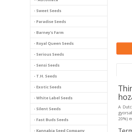
- Sweet Seeds
- Paradise Seeds
- Barney's Farm
- Royal Queen Seeds
- Serious Seeds
- Sensi Seeds
- T.H. Seeds
Thi
- Exotic Seeds
hoz
- White Label Seeds
A Dutc
- Silent Seeds
gyorsab
20%) er
- Fast Buds Seeds
Term
- Kannabia Seed Company