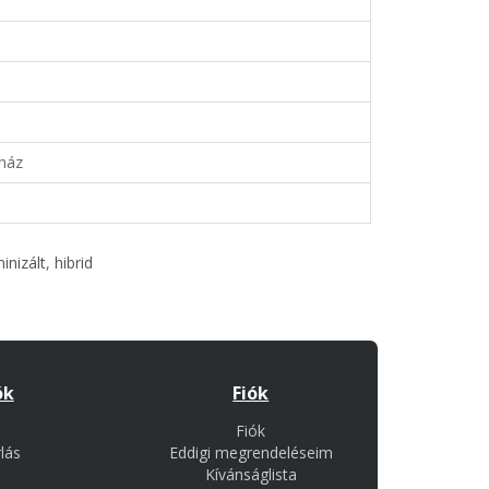
gház
inizált
,
hibrid
ók
Fiók
Fiók
lás
Eddigi megrendeléseim
Kívánságlista