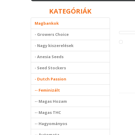
KATEGÓRIÁK
Magbankok
- Growers Choice
- Nagy kiszerelések
- Anesia Seeds
- Seed Stockers
- Dutch Passion
-- Feminizált
-- Magas Hozam
-- Magas THC
-- Hagyományos
-- Automata