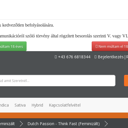
k kedvezőtlen befolyásolására.
kációról szóló törvény által rögzített besorolás szerinti V. vagy VI. 
últam 18 éves
Nem múltam el 18
+43 676 6818344
Bejelentkezés|R
ndica
Sativa
Hybrid
Kapcsolatfelvétel
minizált
Dutch Passion - Think Fast (Feminizált)