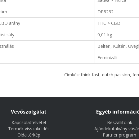
ika
Sativa > Indica
zám
DP8232
CBD arány
THC > CBD
tási súly
0,01 kg
sználás
Beltéri, Kültéri, Üve
Feminizált
Címkék:
think fast
,
dutch passion
,
fem
Vevőszolgálat
Egyéb informáci
Kapcsolatfelvétel
Beszállítóink
Termék visszaküldés
Ajándékutalvány vásár
Oldaltérkép
Partner program