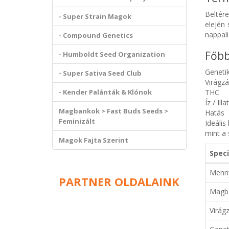
Beltér
- Super Strain Magok
elején 
nappali
- Compound Genetics
Főbb
- Humboldt Seed Organization
Geneti
- Super Sativa Seed Club
Virágzás
- Kender Palánták & Klónok
THC
Íz / Illat
Magbankok > Fast Buds Seeds >
Hatás
Feminizált
Ideáli
mint a 
Magok Fajta Szerint
Speci
Menn
PARTNER OLDALAINK
Magb
Virágz