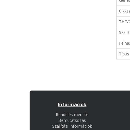
Genet
Cikks
THC/
Szállí
Felha
Típus
Információk
Rendelés menete
Bemutatkozás
Szállítási Információk