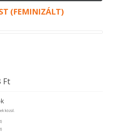
ST (FEMINIZÁLT)
 Ft
ók
ek közül.
t
)
t
)