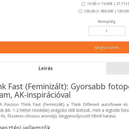
10 db (
= 74,90€ | 27.713 
100 db (
= 489,00€ | 180.93
Mennyiség
Megveszem
Leírás
nk Fast (Feminizált): Gyorsabb fotop
am, AK-inspirációval
h Passion Think Fast (Feminizált) a Think Different autoflower és
b (kb. 1-2 héttel rövidebb) virágzási időt biztosít, mint a legtöbb f
ős, fűszeres-citrusos aromájú, kiegyensúlyozott hibrid hatású.
esztési jellemzők