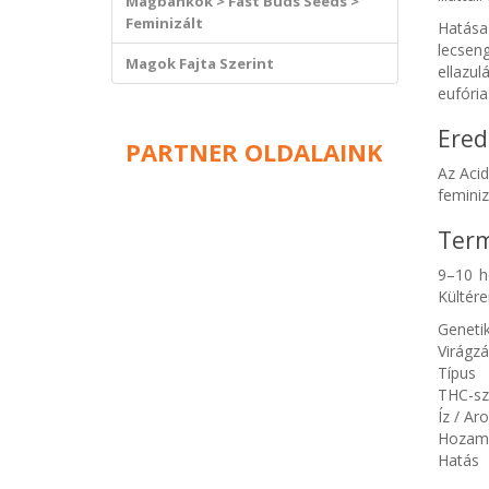
Magbankok > Fast Buds Seeds >
Feminizált
Hatása
lecseng
Magok Fajta Szerint
ellazu
eufória
Ered
PARTNER OLDALAINK
Az Acid
feminiz
Term
9–10 h
Kültére
Geneti
Virágzá
Típus
THC-sz
Íz / A
Hozam 
Hatás