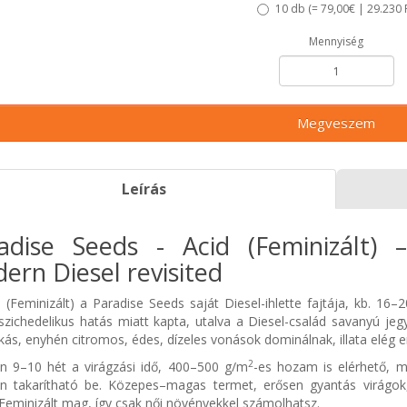
10 db (
= 79,00€ | 29.230 
Mennyiség
Megveszem
Leírás
adise Seeds - Acid (Feminizált) –
ern Diesel revisited
 (Feminizált) a Paradise Seeds saját Diesel-ihlette fajtája, kb. 1
szichedelikus hatás miatt kapta, utalva a Diesel-család savanyú jegy
ás, enyhén citromos, édes, dízeles vonások dominálnak, illata elég er
2
en 9–10 hét a virágzási idő, 400–500 g/m
-es hozam is elérhető, m
n takarítható be. Közepes–magas termet, erősen gyantás virágok,
l. Feminizált mag, így csak női növényekkel számolhatsz.