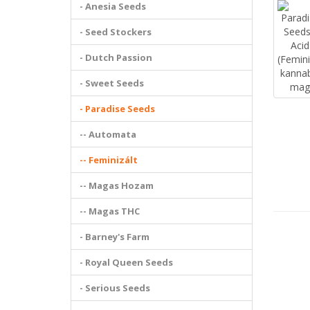
- Anesia Seeds
- Seed Stockers
- Dutch Passion
- Sweet Seeds
- Paradise Seeds
-- Automata
-- Feminizált
-- Magas Hozam
-- Magas THC
- Barney's Farm
- Royal Queen Seeds
- Serious Seeds