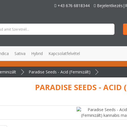
+43 676 6818344
Bejelentkezés|R
ndica
Sativa
Hybrid
Kapcsolatfelvétel
eminizált
Paradise Seeds - Acid (Feminizált)
PARADISE SEEDS - ACID 