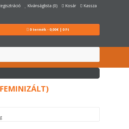
egisztráció
Kívánságlista (0)
Kosár
Kassza
0 termék - 0,00€ | 0 Ft
(FEMINIZÁLT)