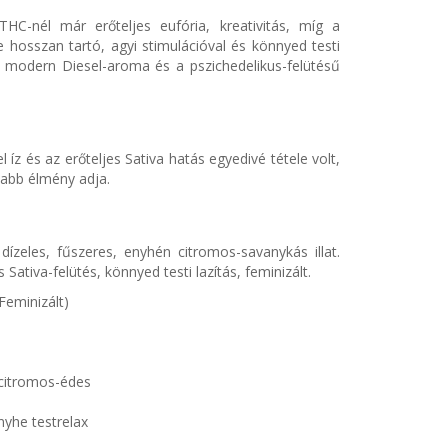
HC-nél már erőteljes eufória, kreativitás, míg a
e hosszan tartó, agyi stimulációval és könnyed testi
a modern Diesel-aroma és a pszichedelikus-felütésű
 íz és az erőteljes Sativa hatás egyedivé tétele volt,
usabb élmény adja.
ízeles, fűszeres, enyhén citromos-savanykás illat.
ativa-felütés, könnyed testi lazítás, feminizált.
Feminizált)
 citromos-édes
nyhe testrelax