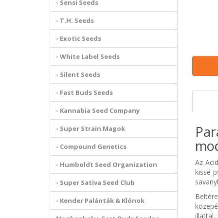
- Sensi Seeds
- T.H. Seeds
- Exotic Seeds
- White Label Seeds
- Silent Seeds
- Fast Buds Seeds
- Kannabia Seed Company
Par
- Super Strain Magok
mod
- Compound Genetics
Az Acid
- Humboldt Seed Organization
kissé p
savanyk
- Super Sativa Seed Club
Beltér
- Kender Palánták & Klónok
közepé
illatta