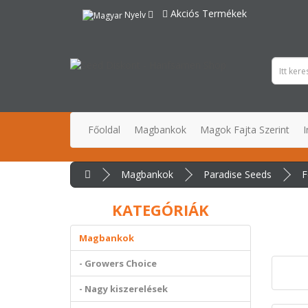
Akciós Termékek
Nyelv
Főoldal
Magbankok
Magok Fajta Szerint
I
Magbankok
Paradise Seeds
F
KATEGÓRIÁK
Magbankok
- Growers Choice
- Nagy kiszerelések