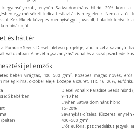
 kiegyensúlyozott, enyhén Sativa-domináns hibrid: 20% körül a T
ésben egy mérsékelt Indica-testlazítás is megjelenik. Nem altató, d
lással. Kezdőknek közepes mennyiséggel javasolt, haladók kedvelik 
 kombinációját.
et és háttér
 a Paradise Seeds Diesel-ihletésű projektje, ahol a cél a savanyú-dízel
ált változatban. A nevét a „savanykás” vonal és a kicsit pszichedelik
esztési jellemzők
2
etes beltéri virágzás, 400–500 g/m
. Közepes–magas növés, erős d
n meleg klíma, október eleje–közepe a szüret. THC 16–20%, eufórikus S
ka
Diesel-vonal x Paradise Seeds hibrid (
si idő beltérben
9–10 hét
Enyhén Sativa-domináns hibrid
int
16–20%
roma
Savanykás-dízeles, fűszeres, enyhén
(beltér)
400–500 g/m²
Erős eufória, pszichedelikus jegyek, e