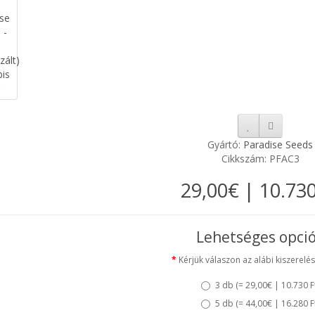
Gyártó:
Paradise Seeds
Cikkszám: PFAC3
29,00€ | 10.730
Lehetséges opci
Kérjük válaszon az alábi kiszerelés
3 db (
= 29,00€ | 10.730 F
5 db (
= 44,00€ | 16.280 F