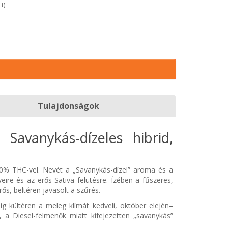
Ft
)
Tulajdonságok
 Savanykás-dízeles hibrid,
6–20% THC-vel. Nevét a „Savanykás-dízel” aroma és a
eire és az erős Sativa felütésre. Ízében a fűszeres,
ős, beltéren javasolt a szűrés.
íg kültéren a meleg klímát kedveli, október elején–
 a Diesel-felmenők miatt kifejezetten „savanykás”