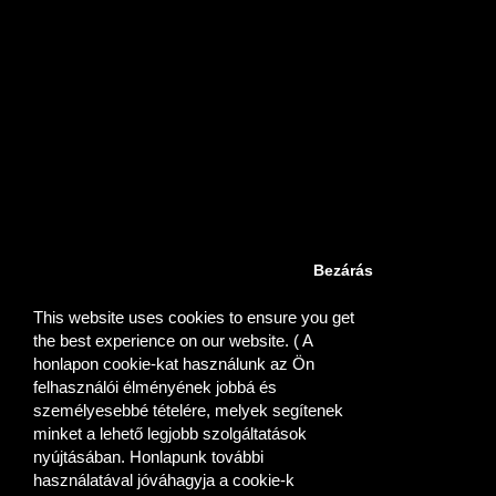
Információk
Rendelés menete
Bemutatkozás
Szállítási Információk
Adatvédelmi szabályzat
Impresszum
Cookie-k használata
Álltalános szolgaltatasi feltételek
Vevőszolgálat
Bezárás
Kapcsolatfelvétel
Termék visszaküldés
This website uses cookies to ensure you get
Oldaltérkép
the best experience on our website. ( A
honlapon cookie-kat használunk az Ön
Egyéb információk
felhasználói élményének jobbá és
Beszállítóink
személyesebbé tételére, melyek segítenek
Ajándékutalvány vásárlás
minket a lehető legjobb szolgáltatások
Partner program
nyújtásában. Honlapunk további
Akciós ajánlatok
használatával jóváhagyja a cookie-k