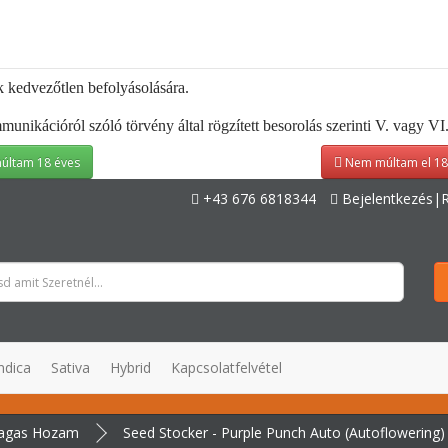
k kedvezőtlen befolyásolására.
kációról szóló törvény által rögzített besorolás szerinti V. vagy VI. 
últam 18 éves
Nem múltam el 18
+43 676 6818344
Bejelentkezés|R
ndica
Sativa
Hybrid
Kapcsolatfelvétel
agas Hozam
Seed Stocker - Purple Punch Auto (Autoflowering)