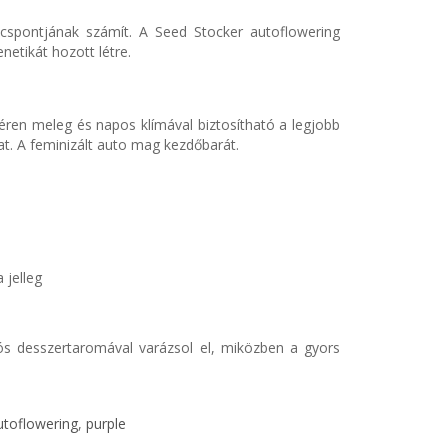
úcspontjának számít. A Seed Stocker autoflowering
enetikát hozott létre.
éren meleg és napos klímával biztosítható a legjobb
t. A feminizált auto mag kezdőbarát.
 jelleg
ós desszertaromával varázsol el, miközben a gyors
utoflowering
,
purple