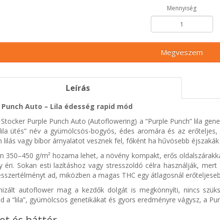
Mennyiség
Megveszem
Leírás
 Punch Auto – Lila édesség rapid mód
Stocker Purple Punch Auto (Autoflowering) a “Purple Punch” lila gene
“lila ütés” név a gyümölcsös-bogyós, édes aromára és az erőteljes, 
 lilás vagy bíbor árnyalatot vesznek fel, főként ha hűvösebb éjszakák 
n 350–450 g/m² hozama lehet, a növény kompakt, erős oldalszárakkal
 éri. Sokan esti lazításhoz vagy stresszoldó célra használják, mer
esszertélményt ad, miközben a magas THC egy átlagosnál erőteljesebb 
nizált autoflower mag a kezdők dolgát is megkönnyíti, nincs szüksé
d a “lila”, gyümölcsös genetikákat és gyors eredményre vágysz, a Pu