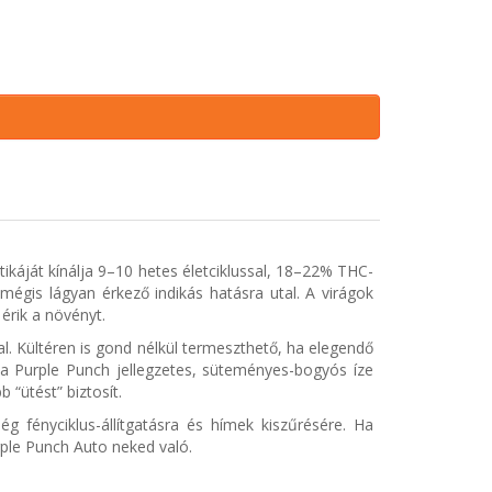
tikáját kínálja 9–10 hetes életciklussal, 18–22% THC-
mégis lágyan érkező indikás hatásra utal. A virágok
érik a növényt.
. Kültéren is gond nélkül termeszthető, ha elegendő
t a Purple Punch jellegzetes, süteményes-bogyós íze
“ütést” biztosít.
g fényciklus-állítgatásra és hímek kiszűrésére. Ha
rple Punch Auto neked való.