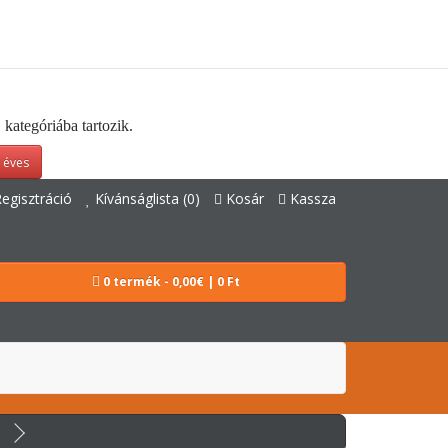
kategóriába tartozik.
 éves
egisztráció
Kívánságlista (0)
Kosár
Kassza
0 termék - 0,00€ | 0 Ft