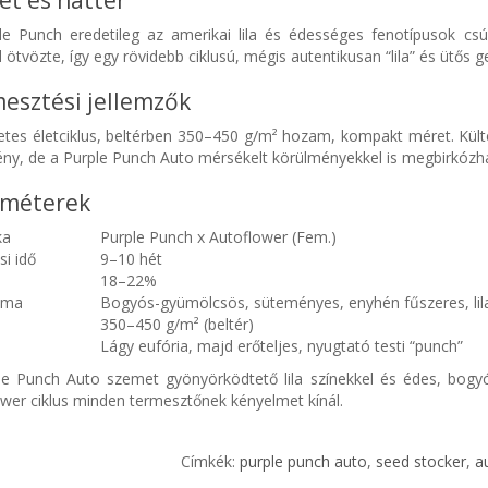
et és háttér
le Punch eredetileg az amerikai lila és édességes fenotípusok cs
l ötvözte, így egy rövidebb ciklusú, mégis autentikusan “lila” és ütős g
esztési jellemzők
etes életciklus, beltérben 350–450 g/m² hozam, kompakt méret. Kült
ny, de a Purple Punch Auto mérsékelt körülményekkel is megbirkózha
méterek
ka
Purple Punch x Autoflower (Fem.)
si idő
9–10 hét
18–22%
roma
Bogyós-gyümölcsös, süteményes, enyhén fűszeres, lila
350–450 g/m² (beltér)
Lágy eufória, majd erőteljes, nyugtató testi “punch”
le Punch Auto szemet gyönyörködtető lila színekkel és édes, bogy
wer ciklus minden termesztőnek kényelmet kínál.
Címkék:
purple punch auto
,
seed stocker
,
a