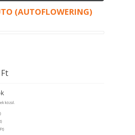
AUTO (AUTOFLOWERING)
 Ft
ók
ek közül.
)
t
)
Ft
)