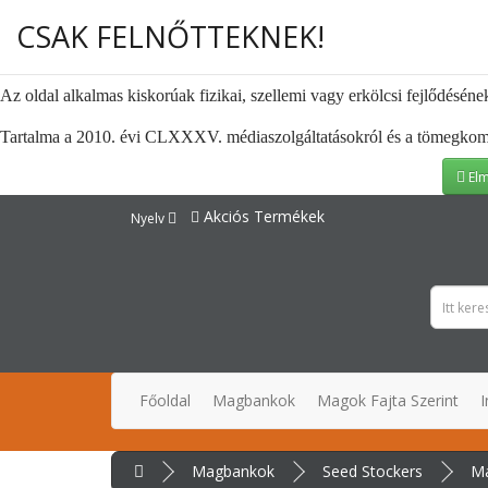
CSAK FELNŐTTEKNEK!
Az oldal alkalmas kiskorúak fizikai, szellemi vagy erkölcsi fejlődéséne
Tartalma a 2010. évi CLXXXV. médiaszolgáltatásokról és a tömegkommuni
Elm
Akciós Termékek
Nyelv
Főoldal
Magbankok
Magok Fajta Szerint
I
Magbankok
Seed Stockers
M