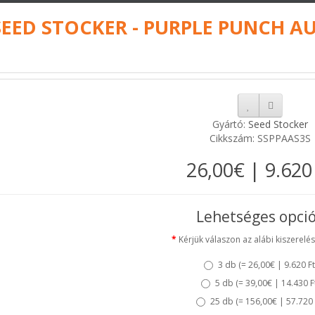
SEED STOCKER - PURPLE PUNCH 
Gyártó:
Seed Stocker
Cikkszám: SSPPAAS3S
26,00€ | 9.620
Lehetséges opci
Kérjük válaszon az alábi kiszerelés
3 db (
= 26,00€ | 9.620 Ft
5 db (
= 39,00€ | 14.430 F
25 db (
= 156,00€ | 57.720 