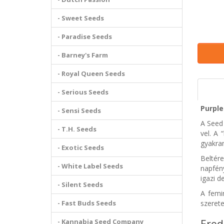
- Sweet Seeds
- Paradise Seeds
- Barney's Farm
- Royal Queen Seeds
- Serious Seeds
Purple
- Sensi Seeds
A Seed 
- T.H. Seeds
vel. A 
gyakran
- Exotic Seeds
Beltére
- White Label Seeds
napfény
igazi d
- Silent Seeds
A femi
- Fast Buds Seeds
szerete
- Kannabia Seed Company