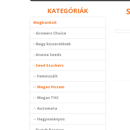
KATEGÓRIÁK
Magbankok
- Growers Choice
- Nagy kiszerelések
- Anesia Seeds
- Seed Stockers
-- Feminizált
-- Magas Hozam
-- Magas THC
-- Automata
-- Hagyományos
- Dutch Passion