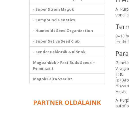
Ered
A Purp
- Super Strain Magok
vonalla
- Compound Genetics
Term
- Humboldt Seed Organization
9–10 h
- Super Sativa Seed Club
eredmé
- Kender Palánták & Klónok
Para
Magbankok > Fast Buds Seeds >
Geneti
Feminizált
Virágzá
THC
Magok Fajta Szerint
Íz / A
Hozam
Hatás
A Purp
PARTNER OLDALAINK
autoflo